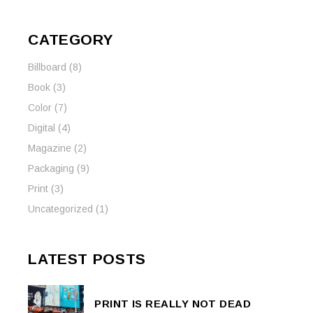
CATEGORY
Billboard
(8)
Book
(3)
Color
(7)
Digital
(4)
Magazine
(2)
Packaging
(9)
Print
(3)
Uncategorized
(1)
LATEST POSTS
PRINT IS REALLY NOT DEAD